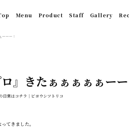
Top
Menu
Product
Staff
Gallery
Rec
ぁーーー！
プロ』きたぁぁぁぁぁーー
フの日常はコチラ｜ビヨウシツトリコ
なってきました。