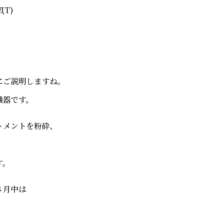
T)
にご説明しますね。
機器です。
トメントを粉砕、
。
す。
４月中は
、