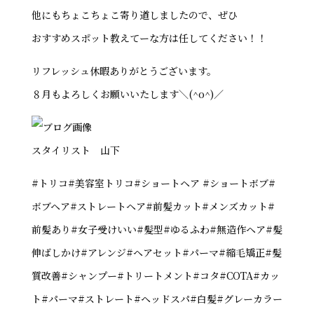
他にもちょこちょこ寄り道しましたので、ぜひ
おすすめスポット教えてーな方は任してください！！
リフレッシュ休暇ありがとうございます。
８月もよろしくお願いいたします＼(^o^)／
スタイリスト 山下
#トリコ#美容室トリコ#ショートヘア #ショートボブ#
ボブヘア#ストレートヘア#前髪カット#メンズカット#
前髪あり#女子受けいい#髪型#ゆるふわ#無造作ヘア#髪
伸ばしかけ#アレンジ#ヘアセット#パーマ#縮毛矯正#髪
質改善#シャンプー#トリートメント#コタ#COTA#カッ
ト#パーマ#ストレート#ヘッドスパ#白髪#グレーカラー